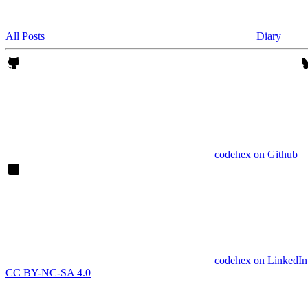
All Posts
Diary
codehex on Github
codehex on LinkedIn
CC BY-NC-SA 4.0