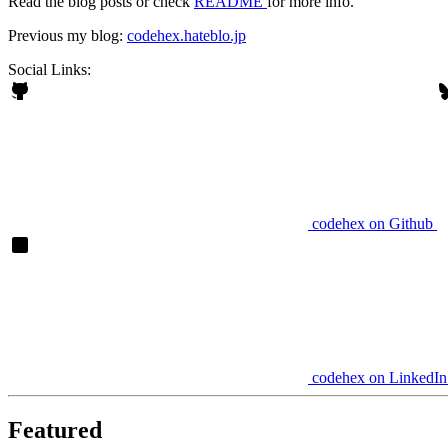
Read the blog posts or check
README
for more info.
Previous my blog:
codehex.hateblo.jp
Social Links:
codehex on Github
codehex on LinkedIn
Featured