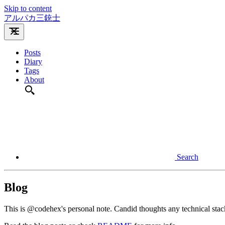
Skip to content
アルパカ三銃士
Posts
Diary
Tags
About
Search
Blog
This is @codehex's personal note. Candid thoughts any technical stack