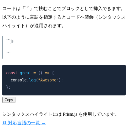
コードは「```」で挟むことでブロックとして挿入できます。
以下のように言語を指定するとコードへ装飾（シンタックス
ハイライト）が適用されます。
```js
```
const
great
=
(
)
=>
{
console
.
log
(
"Awesome"
)
;
}
;
Copy
シンタックスハイライトには Prism.js を使用しています。
📄 対応言語の一覧 →