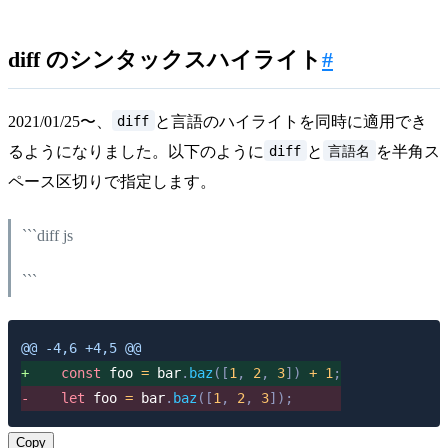
diff のシンタックスハイライト
#
diff
2021/01/25〜、
と言語のハイライトを同時に適用でき
diff
言語名
るようになりました。以下のように
と
を半角ス
ペース区切りで指定します。
```diff js
```
@@ -4,6 +4,5 @@
+
const
 foo 
=
 bar
.
baz
(
[
1
,
2
,
3
]
)
+
1
;
-
let
 foo 
=
 bar
.
baz
(
[
1
,
2
,
3
]
)
;
Copy