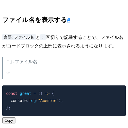
ファイル名を表示する
#
言語:ファイル名
:
と
区切りで記載することで、ファイル名
がコードブロックの上部に表示されるようになります。
```js:ファイル名
```
const
great
=
(
)
=>
{
console
.
log
(
"Awesome"
)
;
}
;
Copy