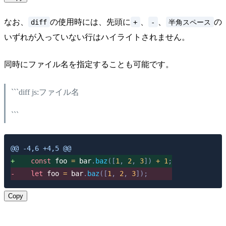
diff
+
-
半角スペース
なお、
の使用時には、先頭に
、
、
の
いずれが入っていない行はハイライトされません。
同時にファイル名を指定することも可能です。
```diff js:ファイル名
```
@@ -4,6 +4,5 @@
+
const
 foo 
=
 bar
.
baz
(
[
1
,
2
,
3
]
)
+
1
;
-
let
 foo 
=
 bar
.
baz
(
[
1
,
2
,
3
]
)
;
Copy