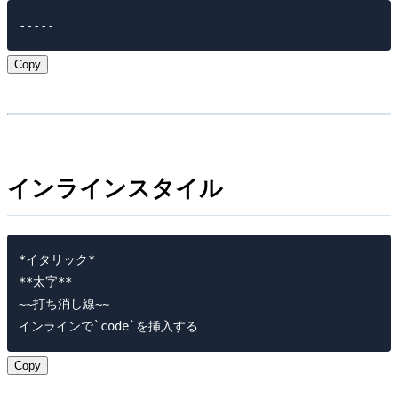
Copy
インラインスタイル
*イタリック*

**太字**

~~打ち消し線~~

Copy