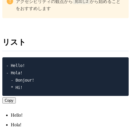
!
見出し2
アクセシビリティの観点から
から始めること
をおすすめします
リスト
- Hello!

- Hola!

  - Bonjour!

Copy
Hello!
Hola!