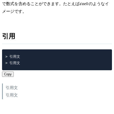
で数式を含めることができます。たとえば
a\ne0
のようなイ
メージです。
引用
> 引用文

Copy
引用文
引用文