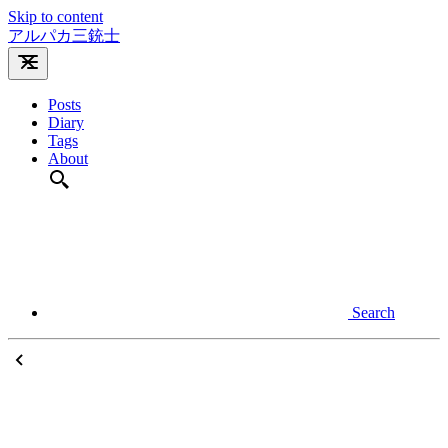
Skip to content
アルパカ三銃士
Posts
Diary
Tags
About
Search